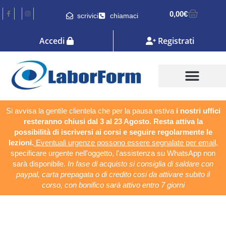
0,00
€
scrivici
chiamaci
Accedi
Registrati
Si avvisa la gentile clientela che per la pausa estiva
i nostri uffici
resteranno chiusi dal 3 al 23 Agosto. Resta attiva la
possibilità di iscriversi ai corsi e seguire regolarmente le
lezioni.
Eventuali urgenze possono essere segnalate per email
,
specificare urgente nell'oggetto, l'assistenza su WhatsApp non
sarà disponibile.
In fase di acquisto si consiglia di saldare con
paypal, carta prepagata o di credito cosi da attivare subito il
corso, con bonifico sarà attivo entro 7 giorni